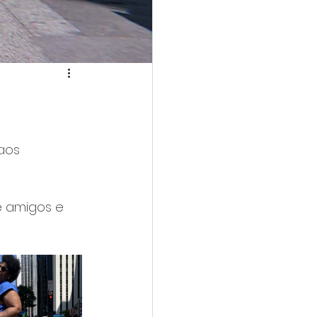
aos 
e amigos e 
!