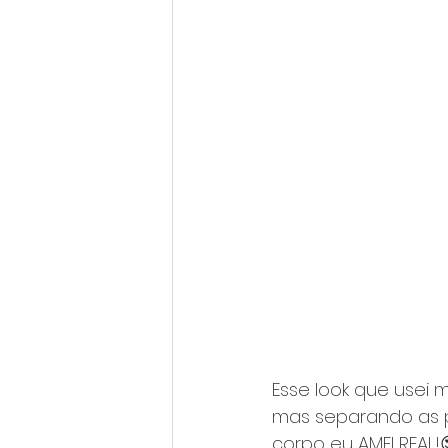
Esse look que usei
mas separando as p
corpo eu AMEI REAL!